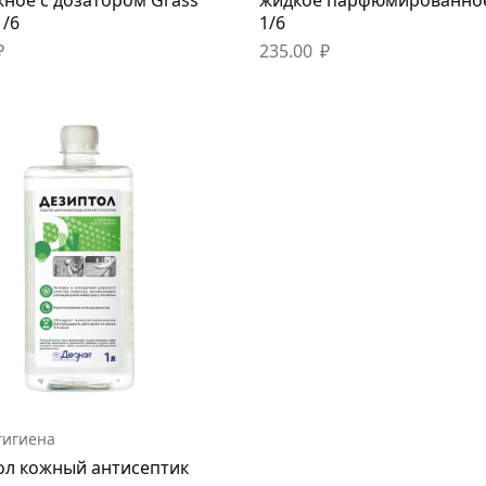
1/6
1/6
₽
235.00
₽
гигиена
ол кожный антисептик