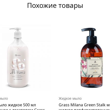
Похожие товары
мыло
Жидкое мыло
ыло жидкое 500 мл
Grass Milana Green Stalk 
ное с дозатором Grass
жидкое парфюмированно