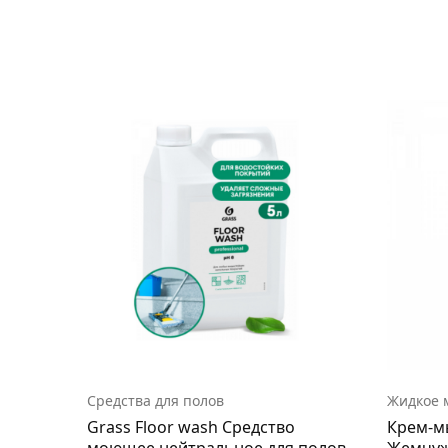
Средства для полов
Жидкое 
Grass Floor wash Средство
Крем-м
моющее нейтральное для полов,
Жемчуж