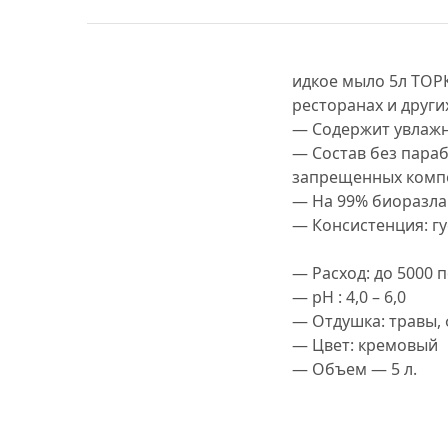
идкое мыло 5л ТОРК
ресторанах и други
— Содержит увлажн
— Состав без пара
запрещенных комп
— На 99% биоразла
— Консистенция: гу
— Расход: до 5000 
— pH : 4,0 – 6,0
— Отдушка: травы, 
— Цвет: кремовый
— Объем — 5 л.