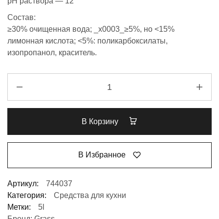
pH раствора — 12
Состав:
≥30% очищенная вода; _x0003_≥5%, но <15%
лимонная кислота; <5%: поликарбоксилаты,
изопропанол, краситель.
В Корзину
В Избранное
Артикул:
744037
Категория:
Средства для кухни
Метки:
5l
Бренд:
Grass