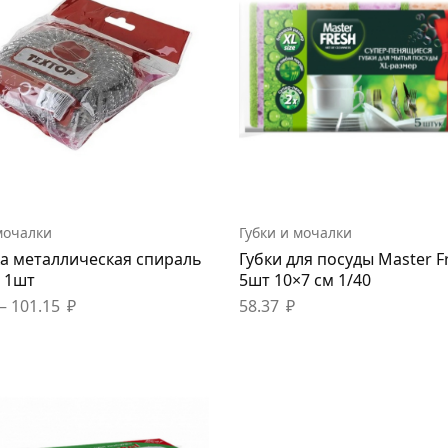
мочалки
Губки и мочалки
а металлическая спираль
Губки для посуды Master F
, 1шт
5шт 10×7 см 1/40
–
101.15
₽
58.37
₽