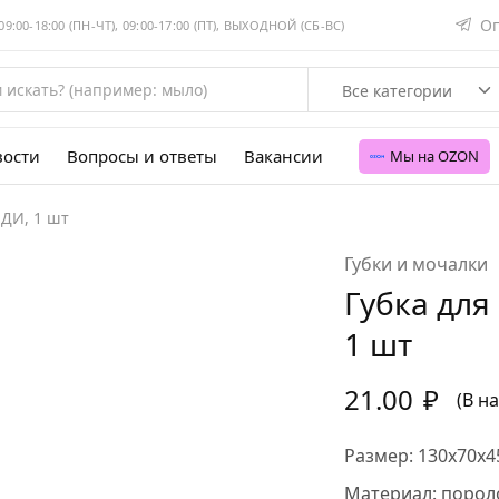
Оп
:00-18:00 (ПН-ЧТ), 09:00-17:00 (ПТ), ВЫХОДНОЙ (СБ-ВС)
Все категории
вости
Вопросы и ответы
Вакансии
Мы на OZON
ИДИ, 1 шт
Губки и мочалки
Губка для
1 шт
21.00
₽
(В н
Размер: 130х70х4
Материал: порол