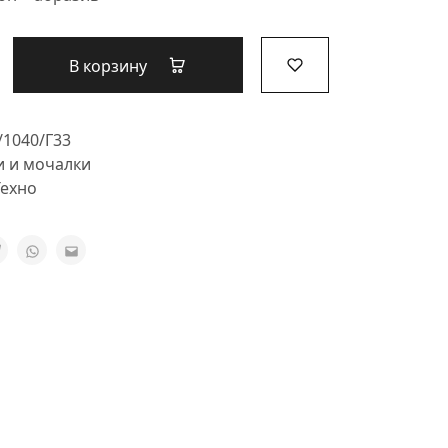
В корзину
/1040/Г33
и и мочалки
ехно