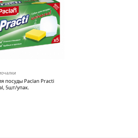
мочалки
ля посуды Paclan Practi
al, 5шт/упак.