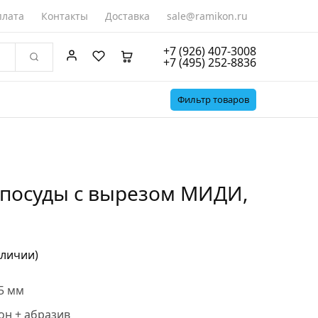
лата
Контакты
Доставка
sale@ramikon.ru
+7 (926) 407-3008
+7 (495) 252-8836
Фильтр товаров
 посуды с вырезом МИДИ,
аличии)
5 мм
он + абразив