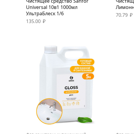
Чистящее средство Sanfor
Чистящи
Universal 10в1 1000мл
Лимонн
УльтраБлеск 1/6
70.79
₽
135.00
₽