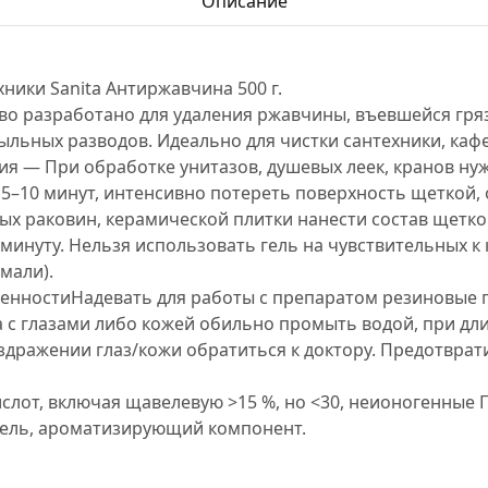
Описание
хники Sanita Антиржавчина 500 г.
во разработано для удаления ржавчины, въевшейся гряз
ыльных разводов. Идеально для чистки сантехники, каф
ия
— При обработке унитазов, душевых леек, кранов ну
 5–10 минут, интенсивно потереть поверхность щеткой, 
ых раковин, керамической плитки нанести состав щетко
минуту. Нельзя использовать гель на чувствительных к
мали).
енности
Надевать для работы с препаратом резиновые 
ta с глазами либо кожей обильно промыть водой, при дл
дражении глаз/кожи обратиться к доктору. Предотврат
слот, включая щавелевую >15 %, но <30, неионогенные П
итель, ароматизирующий компонент.