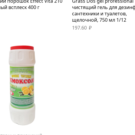
й порошок Effect Vita 210
Grass Dos gel professional
ый всплеск 400 г
чистящий гель для дезин
сантехники и туалетов,
щелочной, 750 мл 1/12
197.60
₽