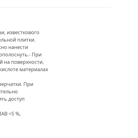
и, известкового
ельной плитки.
жно нанести
ополоснуть.- При
й на поверхности,
 кислоте материалах
перчатки. При
ительно
ить доступ
АВ <5 %,