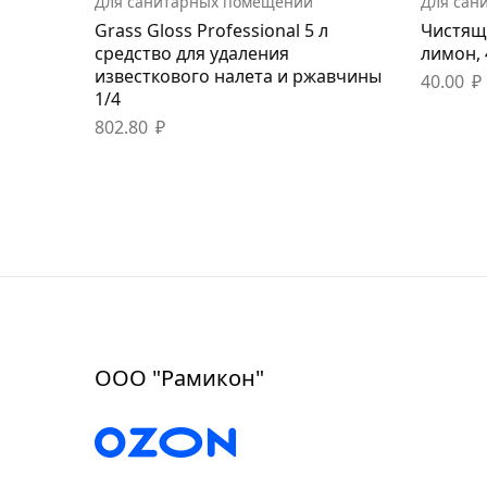
Для санитарных помещений
Для сан
Grass Gloss Professional 5 л
Чистящ
средство для удаления
лимон, 
известкового налета и ржавчины
40.00
₽
1/4
802.80
₽
ООО "Рамикон"