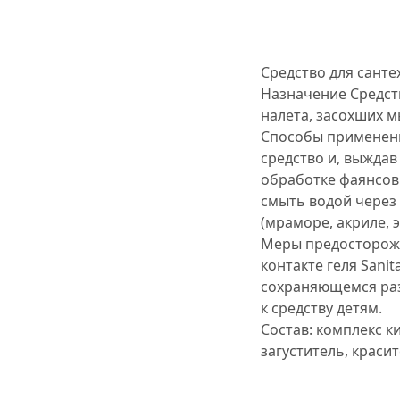
Средство для санте
Назначение
Средст
налета, засохших м
Способы применен
средство и, выждав
обработке фаянсов
смыть водой через 
(мраморе, акриле, э
Меры предосторож
контакте геля Sani
сохраняющемся раз
к средству детям.
Состав:
комплекс ки
загуститель, крас