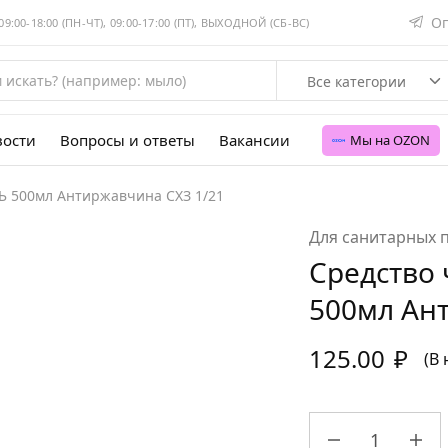
Оп
:00-18:00 (ПН-ЧТ), 09:00-17:00 (ПТ), ВЫХОДНОЙ (СБ-ВС)
Все категории
вости
Вопросы и ответы
Вакансии
Мы на OZON
Ь 500мл Антиржавчина СХЗ 1/21
Для санитарных
Средство 
500мл Ан
125.00
₽
(В