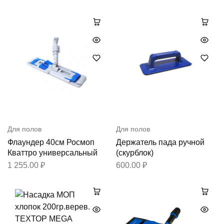
Для полов
Для полов
Флаундер 40см Росмоп
Держатель пада ручной
Кваттро универсальный
(скурблок)
1 255.00
₽
600.00
₽