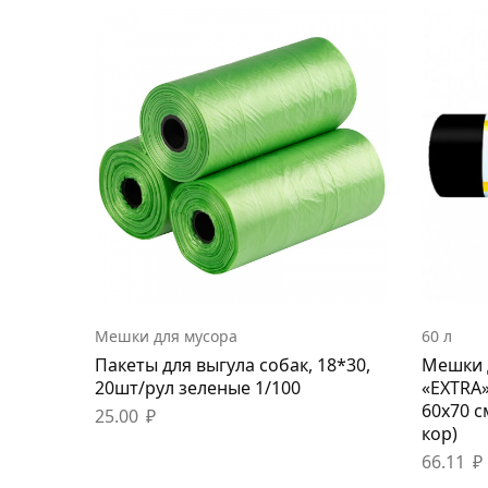
Мешки для мусора
60 л
Пакеты для выгула собак, 18*30,
Мешки 
20шт/рул зеленые 1/100
«EXTRA»
60х70 с
25.00
₽
кор)
66.11
₽