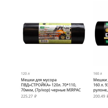
120 л
160 л
Мешки для мусора
Мешки 
ПВД»СТРОЙКА» 120л. 70*110,
160 л. 
70мкм, (7р/кор) черные MIRPAC
рулоне,
225.27
₽
200.49