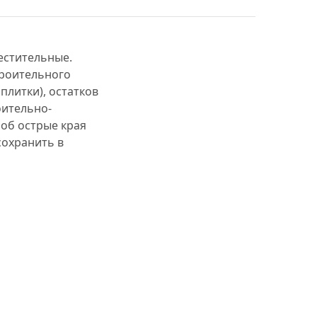
естительные.
троительного
плитки), остатков
ительно-
 об острые края
сохранить в