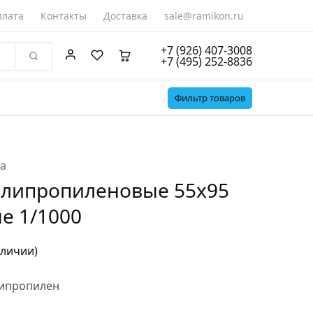
лата
Контакты
Доставка
sale@ramikon.ru
+7 (926) 407-3008
+7 (495) 252-8836
Фильтр товаров
а
липропиленовые 55х95
е 1/1000
аличии)
ипропилен