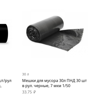
30 л
шт/рул
Мешки для мусора 30л ПНД 30 шт
,
в рул. черные, 7 мкм 1/50
33.75
₽