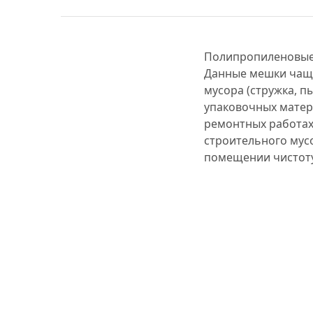
Полипропиленовые 
Данные мешки чаще
мусора (стружка, п
упаковочных матер
ремонтных работах 
строительного мус
помещении чистоту