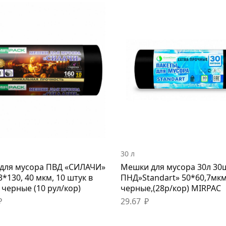
30 л
для мусора ПВД «СИЛАЧИ»
Мешки для мусора 30л 30
93*130, 40 мкм, 10 штук в
ПНД»Standart» 50*60,7мкм
 черные (10 рул/кор)
черные,(28р/кор) MIRPAC
₽
29.67
₽