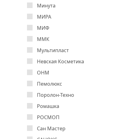
Минута
МИРА
МИФ
ММК
Мультипласт
Невская Косметика
ОНМ
Пемолюкс
Поролон-Техно
Ромашка
РОСМОП
Сан Мастер