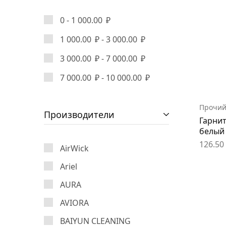
Химия для уборки
0 -
1 000.00
₽
Инвентарь для уборки
1 000.00
₽
-
3 000.00
₽
Перчатки и СИЗ
3 000.00
₽
-
7 000.00
₽
Дезинфекция
7 000.00
₽
-
10 000.00
₽
Хозяйственные товары
-10%
Распродажа
Прочий
Производители
Гарнит
белый
126.50
AirWick
Ariel
AURA
AVIORA
BAIYUN CLEANING