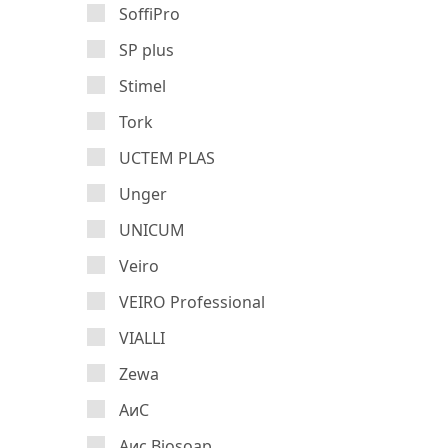
SoffiPro
SP plus
Stimel
Tork
UCTEM PLAS
Unger
UNICUM
Veiro
VEIRO Professional
VIALLI
Zewa
АиС
Аис Biosoap